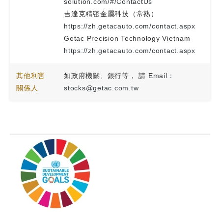
solution.com/#/ContactUs
吉達克精密金屬科技（常熟）
https://zh.getacauto.com/contact.aspx
Getac Precision Technology Vietnam
https://zh.getacauto.com/contact.aspx
其他利害
如政府機關、銀行等， 請
Email：
關係人
stocks@getac.com.tw