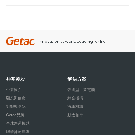
Innovation at work, Leading for life
神基控股
解決方案
企業簡介
強固型工業電腦
願景與使命
綜合機構
組織與團隊
汽車機構
Getac品牌
航太扣件
全球營運據點
聯華神通集團