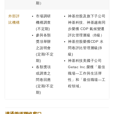
期）
外部評
市場調研
神基控股及旗下子公司
比機構
機構調查
神基科技、神基越南同
(不定期)
步榮獲 CDP 氣候變遷
參與各類
評比管理層級（B級）
獎項舉辦
神基控股榮獲CDP 水
之說明會
問卷評比管理層級(B
(定期/不定
級)
期)
神基科技美國子公司
各類獎項
Getac Inc.榮獲「最佳
或調查之
職場—工作與生活彈
問卷回應
性」和「最佳職場—工
(定期/不定
程領域」
期)
溝通管道聯絡窗口