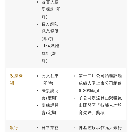
發言人接
受採訪(即
時)
官方網站
訊息提供
(即時)
Line媒體
群組(即
時)
政府機
公文往來
第十二屆公司治理評鑑
關
(即時)
成績入圍上市公司組前
法規說明
6-20%級距
會(定期)
子公司漢達昆山榮獲昆
訓練講習
山開發區「技能人才培
會(定期)
育先鋒」獎項
銀行
日常業務
神基控股承作元大銀行