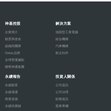
神基控股
解決方案
企業簡介
強固型工業電腦
願景與使命
綜合機構
組織與團隊
汽車機構
Getac品牌
航太扣件
全球營運據點
聯華神通集團
永續報告
投資人關係
永續願景
公司資訊
永續溝通
公司治理
商業道德
財務資訊
永續供應鏈
股東專欄