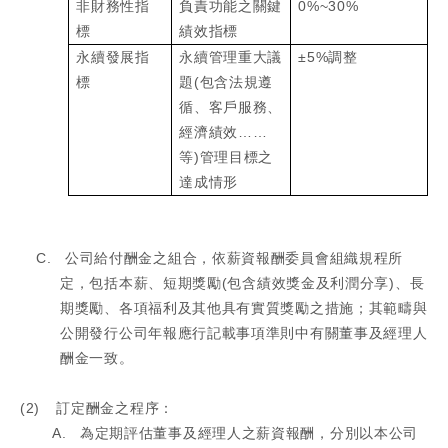
非財務性指
負責功能之關鍵
0%~30%
標
績效指標
永續發展指
永續管理重大議
±
5%
調整
標
題
(
包含法規遵
循、客戶服務、
經濟績效……
等
)
管理目標之
達成情形
C.
公司給付酬金之組合，依薪資報酬委員會組織規程所
定，包括本薪、短期獎勵
(
包含績效獎金及利潤分享
)
、長
期獎勵、各項福利及其他具有實質獎勵之措施；其範疇與
公開發行公司年報應行記載事項準則中有關董事及經理人
酬金一致。
(2)
訂定酬金之程序：
A.
為定期評估董事及經理人之薪資報酬，分別以本公司