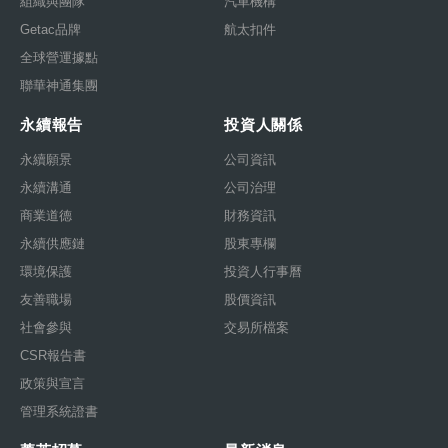
組織與團隊
汽車機構
Getac品牌
航太扣件
全球營運據點
聯華神通集團
永續報告
投資人關係
永續願景
公司資訊
永續溝通
公司治理
商業道德
財務資訊
永續供應鏈
股東專欄
環境保護
投資人行事曆
友善職場
股價資訊
社會參與
交易所檔案
CSR報告書
政策與宣言
管理系統證書