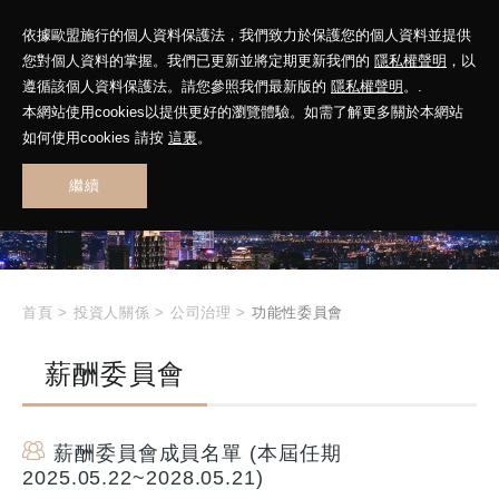
依據歐盟施行的個人資料保護法，我們致力於保護您的個人資料並提供
您對個人資料的掌握。我們已更新並將定期更新我們的
隱私權聲明
，以
遵循該個人資料保護法。請您參照我們最新版的
隱私權聲明
。.
本網站使用cookies以提供更好的瀏覽體驗。如需了解更多關於本網站
INVESTOR
如何使用cookies 請按
這裏
。
RELATIONS
繼續
投資人關係
首頁
>
投資人關係
>
公司治理
>
功能性委員會
薪酬委員會
薪酬委員會成員名單 (本屆任期
2025.05.22~2028.05.21)