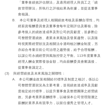
「董事會績效評估辦法」及適用經理人與員工之「績
效管理辦法」所執行之評核結果為依據，並提送董事
會核議。
B.
本公司董事及經理人相關績效考核及薪酬合理性，均
經薪資報酬委員會及董事會每年定期評估及審核，除
參考個人的績效達成率及對公司的貢獻度，並參酌公
司整體營運績效、產業未來風險及發展趨勢，以及隨
時視實際經營狀況及相關法令適時檢討酬金制度，另
亦綜合考量目前公司治理之趨勢後，給予合理報酬，
以謀公司永續經營與風險控管之平衡。
113
年度董事及
經理人酬金實際發放金額，均由薪酬委員會審議後，
提董事會議定之。
(3)
與經營績效及未來風險之關聯性：
A.
本公司酬金政策相關給付標準及制度之檢討，係以公
司整體營運狀況為主要考量，並視績效達成率及貢獻
度核定給付標準，以提升董事會及整體團隊之經營績
效。另參考業界薪酬標準，以確保本公司管理階層之
薪酬於業界具有競爭力，以留任優秀之管理人才。