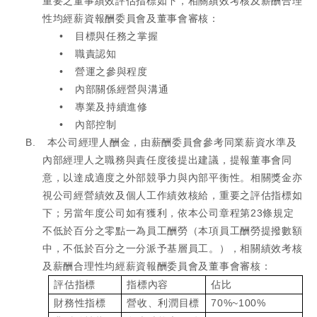
重要之董事績效評估指標如下，相關績效考核及薪酬合理
性均經薪資報酬委員會及董事會審核：
•
目標與任務之掌握
•
職責認知
•
營運之參與程度
•
內部關係經營與溝通
•
專業及持續進修
•
內部控制
B.
本公司經理人酬金，由薪酬委員會參考同業薪資水準及
內部經理人之職務與責任度後提出建議，提報董事會同
意，以達成適度之外部競爭力與內部平衡性。相關獎金亦
視公司經營績效及個人工作績效核給，重要之評估指標如
下；另當年度公司如有獲利，依本公司章程第
23
條規定
不低於百分之零點一為員工酬勞（本項員工酬勞提撥數額
中，不低於百分之一分派予基層員工。），相關績效考核
及薪酬合理性均經薪資報酬委員會及董事會審核：
評估指標
指標內容
佔比
財務性指標
營收、利潤目標
70%~100%