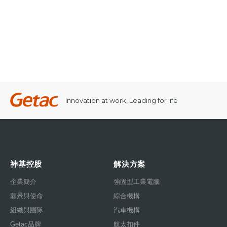
Innovation at work, Leading for life
神基控股
解決方案
企業簡介
強固型工業電腦
願景與使命
綜合機構
組織與團隊
汽車機構
Getac品牌
航太扣件