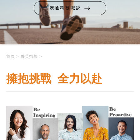
漢通科技職缺
首頁
>
菁英招募
>
擁抱挑戰 全力以赴