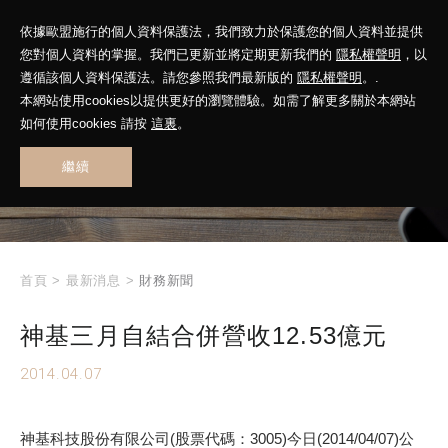
依據歐盟施行的個人資料保護法，我們致力於保護您的個人資料並提供
您對個人資料的掌握。我們已更新並將定期更新我們的
隱私權聲明
，以
遵循該個人資料保護法。請您參照我們最新版的
隱私權聲明
。.
本網站使用cookies以提供更好的瀏覽體驗。如需了解更多關於本網站
WHAT'S NEW
如何使用cookies 請按
這裏
。
繼續
最新消息
首頁
>
最新消息
>
財務新聞
神基三月自結合併營收12.53億元
2014.04.07
神基科技股份有限公司(股票代碼：3005)今日(2014/04/07)公