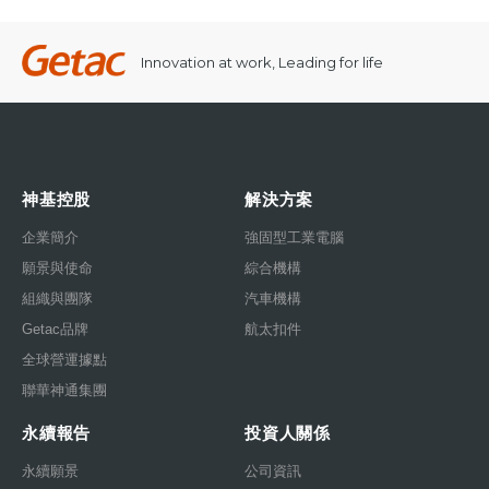
Innovation at work, Leading for life
神基控股
解決方案
企業簡介
強固型工業電腦
願景與使命
綜合機構
組織與團隊
汽車機構
Getac品牌
航太扣件
全球營運據點
聯華神通集團
永續報告
投資人關係
永續願景
公司資訊