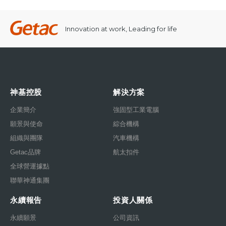
Innovation at work, Leading for life
神基控股
解決方案
企業簡介
強固型工業電腦
願景與使命
綜合機構
組織與團隊
汽車機構
Getac品牌
航太扣件
全球營運據點
聯華神通集團
永續報告
投資人關係
永續願景
公司資訊