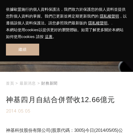
依據歐盟施行的個人資料保護法，我們致力於保護您的個人資料並提供
您對個人資料的掌握。我們已更新並將定期更新我們的
隱私權聲明
，以
遵循該個人資料保護法。請您參照我們最新版的
隱私權聲明
。.
本網站使用cookies以提供更好的瀏覽體驗。如需了解更多關於本網站
WHAT'S NEW
如何使用cookies 請按
這裏
。
繼續
最新消息
首頁
>
最新消息
>
財務新聞
神基四月自結合併營收12.66億元
2014.05.05
神基科技股份有限公司(股票代碼：3005)今日(2014/05/05)公