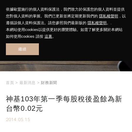
依據歐盟施行的個人資料保護法，我們致力於保護您的個人資料並提供
您對個人資料的掌握。我們已更新並將定期更新我們的
隱私權聲明
，以
遵循該個人資料保護法。請您參照我們最新版的
隱私權聲明
。.
本網站使用cookies以提供更好的瀏覽體驗。如需了解更多關於本網站
WHAT'S NEW
如何使用cookies 請按
這裏
。
繼續
最新消息
首頁
>
最新消息
>
財務新聞
神基103年第一季每股稅後盈餘為新
台幣0.02元
2014.05.15